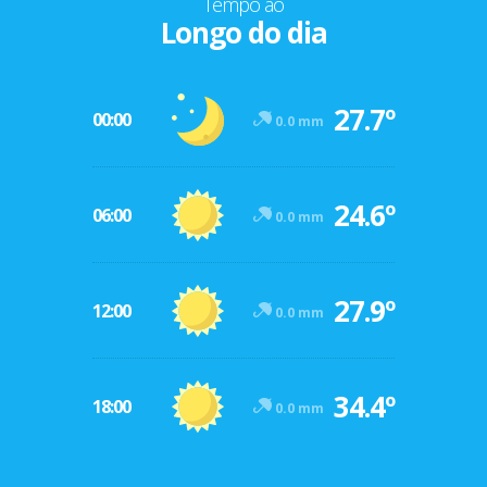
Tempo ao
Longo do dia
27.7º
00:00
0.0 mm
24.6º
06:00
0.0 mm
27.9º
12:00
0.0 mm
34.4º
18:00
0.0 mm