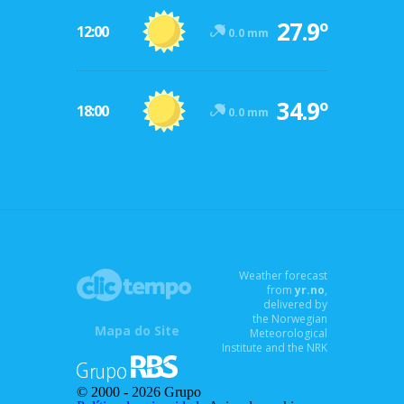
27.9º
12:00
0.0 mm
34.9º
18:00
0.0 mm
Weather forecast
from
yr.no
,
delivered by
the Norwegian
Mapa do Site
Meteorological
Institute and the NRK
© 2000 -
2026 Grupo