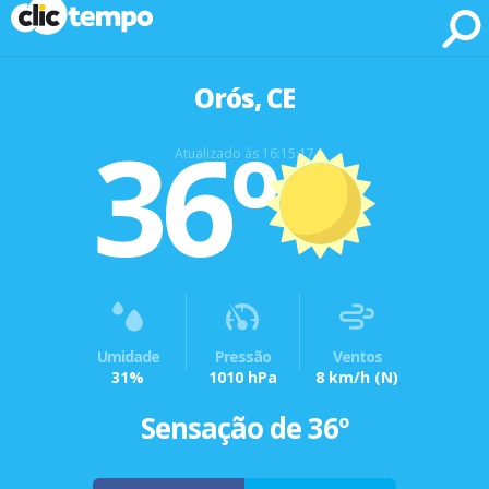
Fonte: CLIMATEMPO METEOROLOGIA
Orós, CE
36º
Atualizado às 16:15:17
Umidade
Pressão
Ventos
31%
1010 hPa
8 km/h
(N)
Sensação de 36º