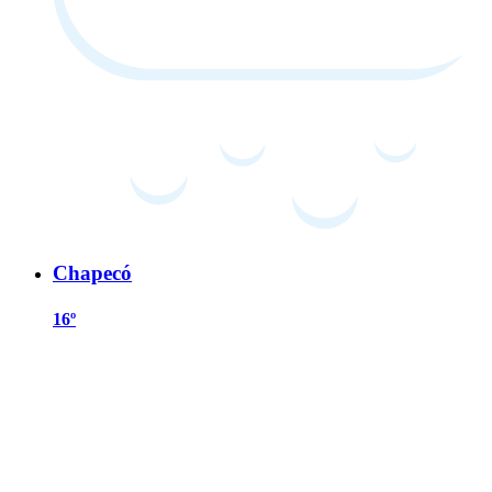
Chapecó
16º