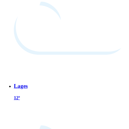
Lages
12º