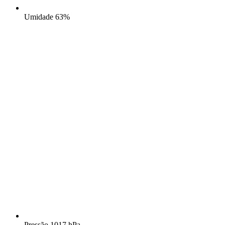
Umidade
63%
Pressão
1017 hPa