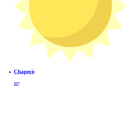
Chapecó
11º