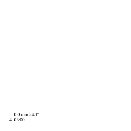
0.0 mm
24.1º
03:00