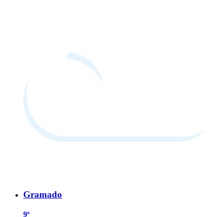
Gramado
9º