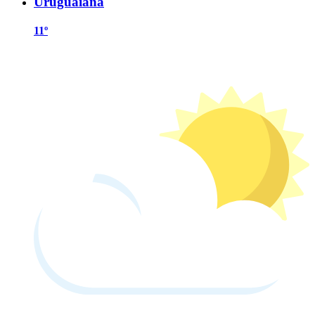
Uruguaiana
11º