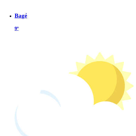
Bagé
9º