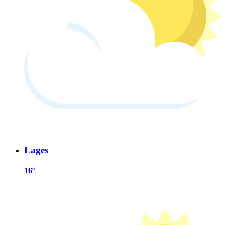
Lages
16º