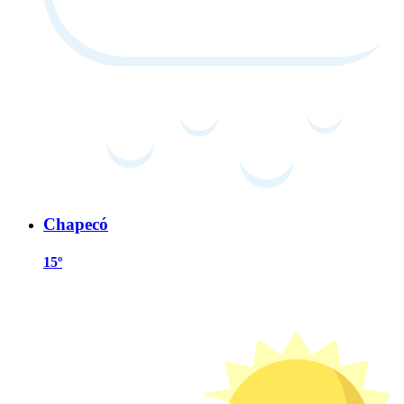
Chapecó
15º