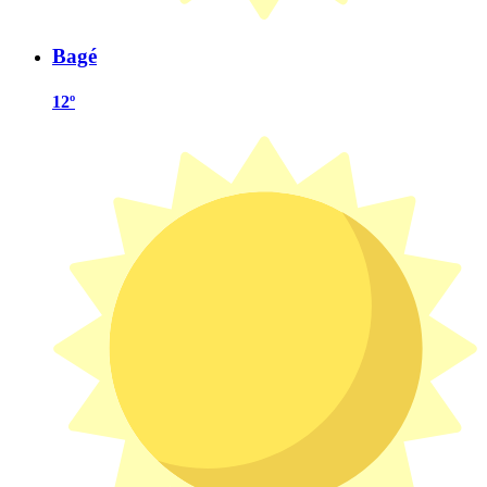
Bagé
12º