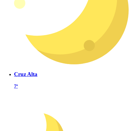
Cruz Alta
7º