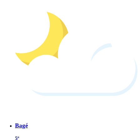
Bagé
5º