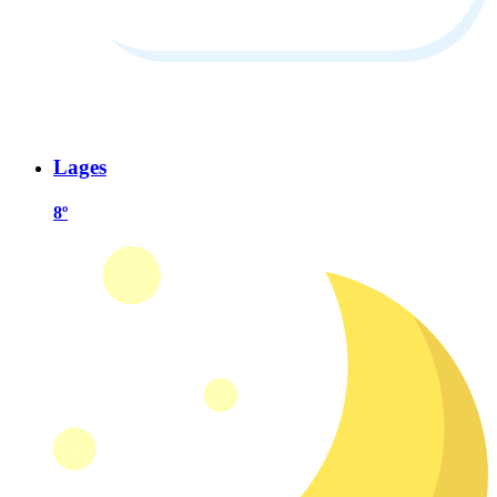
Lages
8º