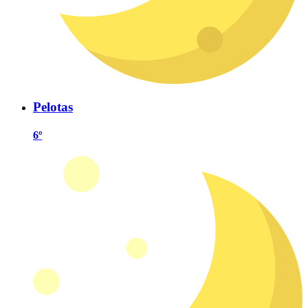
Pelotas
6º