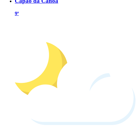
Capão da Canoa
9º