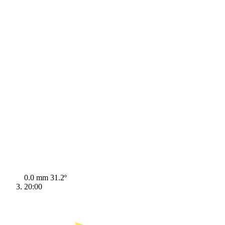
0.0 mm
31.2º
20:00