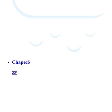
Chapecó
22º