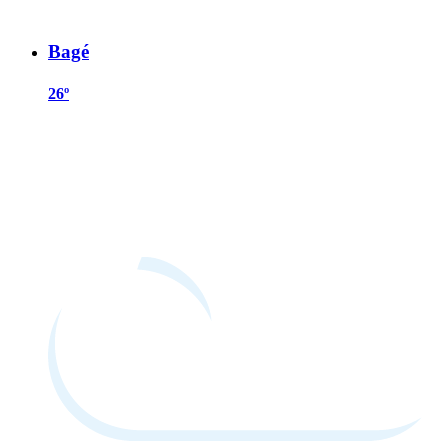
Bagé
26º