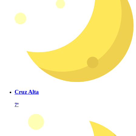
Cruz Alta
7º