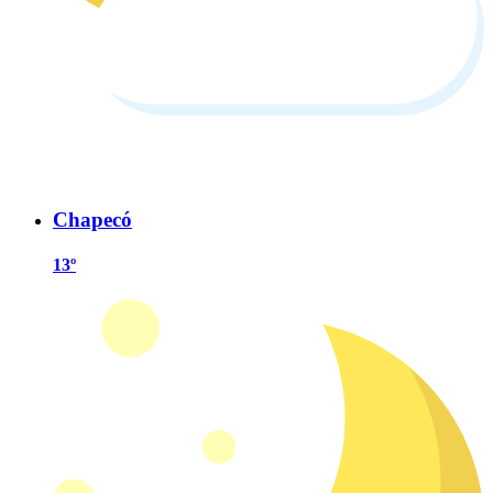
Chapecó
13º