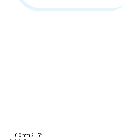
0.0 mm
21.5º