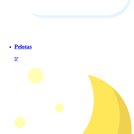
Pelotas
5º