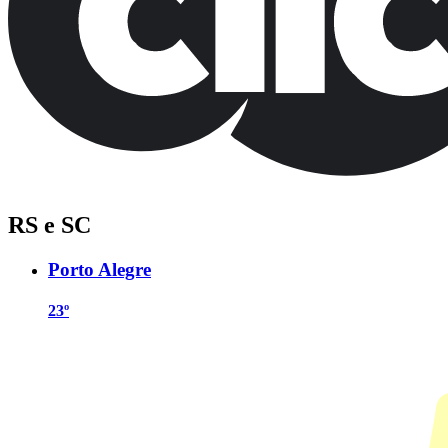
RS e SC
Porto Alegre
23º