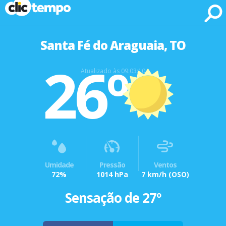
Fonte: CLIMATEMPO METEOROLOGIA
Santa Fé do Araguaia, TO
26º
Atualizado às 09:03:10
Umidade
Pressão
Ventos
72%
1014 hPa
7 km/h
(OSO)
Sensação de 27º