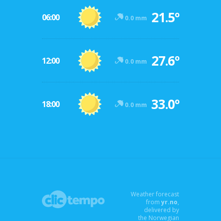
21.5º
06:00
0.0 mm
27.6º
12:00
0.0 mm
33.0º
18:00
0.0 mm
Weather forecast
from
yr.no
,
delivered by
the Norwegian