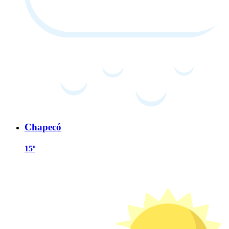
Chapecó
15º