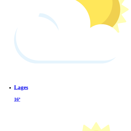
Lages
16º