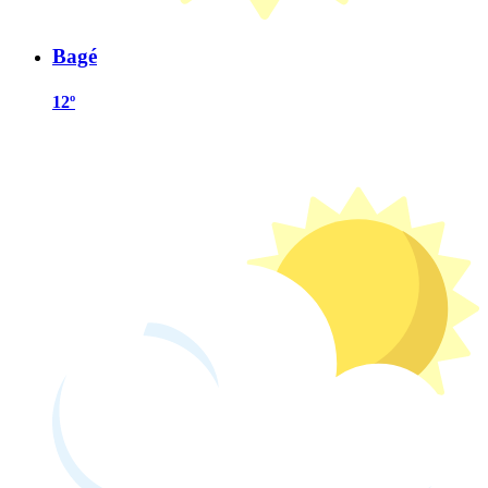
Bagé
12º