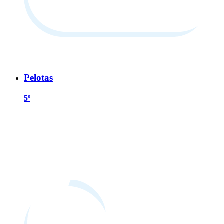
Pelotas
5º