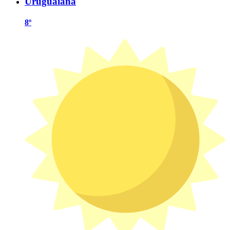
Uruguaiana
8º