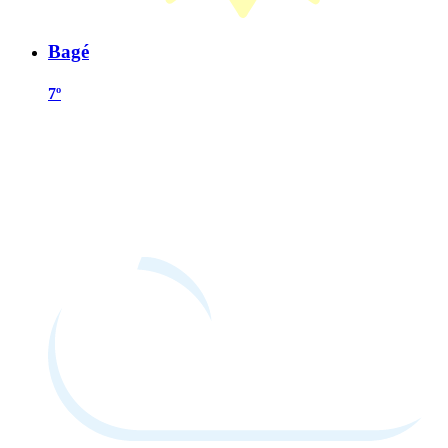
Bagé
7º