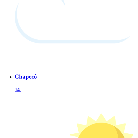
Chapecó
14º