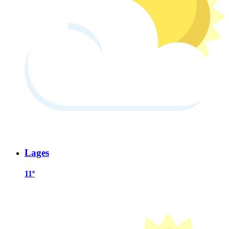
Lages
11º