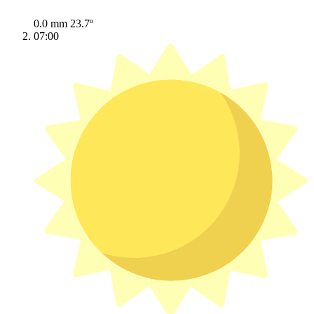
0.0 mm
23.7º
07:00