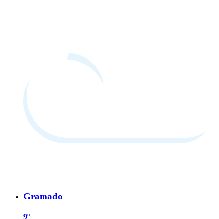
Gramado
9º