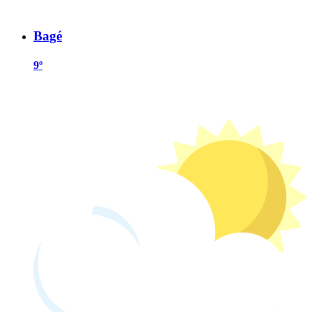
Bagé
9º