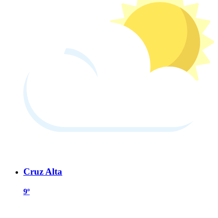
Cruz Alta
9º