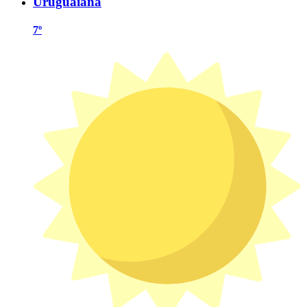
Uruguaiana
7º