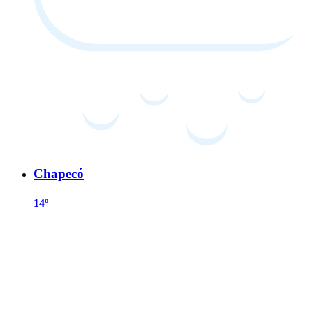
Chapecó
14º