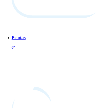
Pelotas
6º