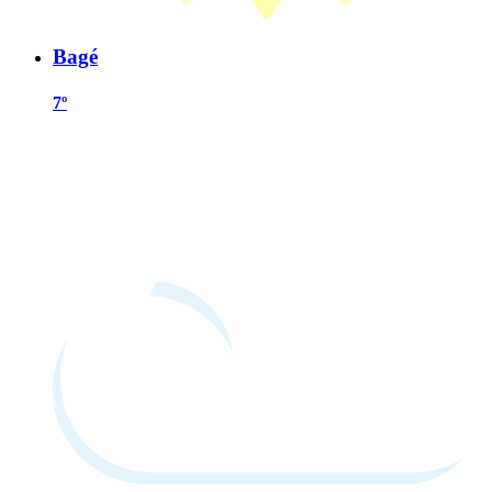
Bagé
7º