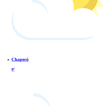
Chapecó
9º