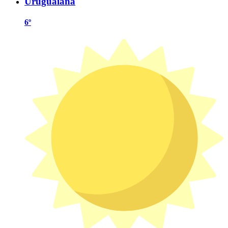
Uruguaiana
6º