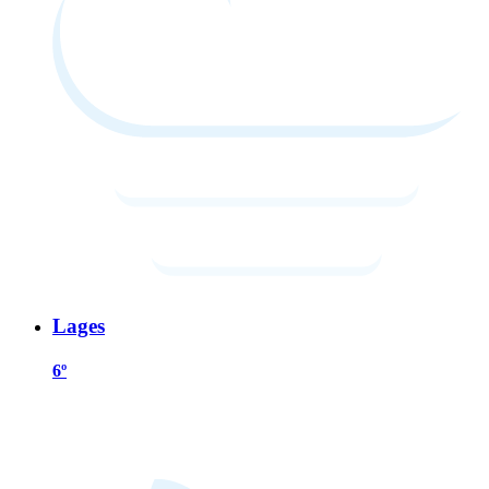
Lages
6º