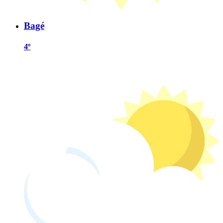
Bagé
4º