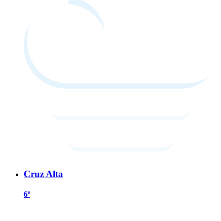
Cruz Alta
6º