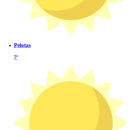
Pelotas
7º