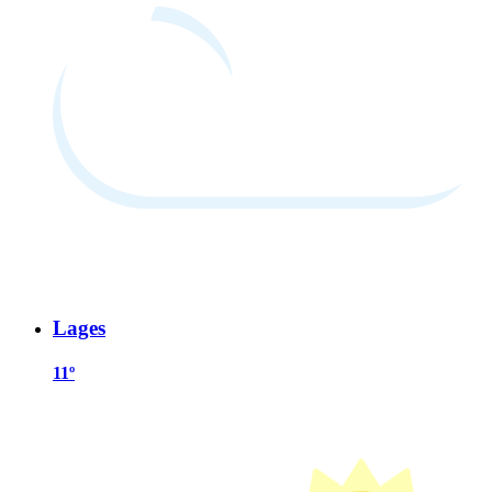
Lages
11º