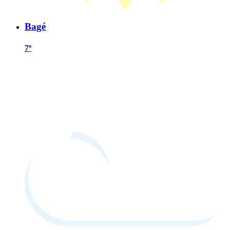
Bagé
7º