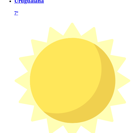
Uruguaiana
7º