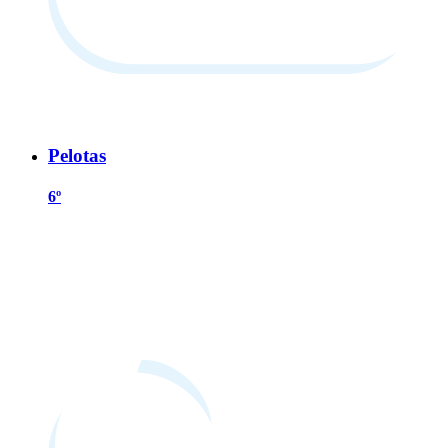
Pelotas
6º