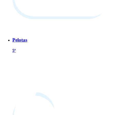
Pelotas
5º