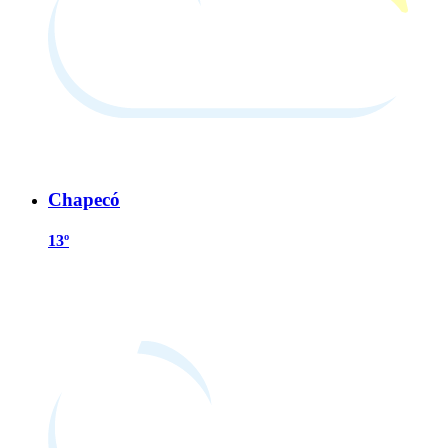
Chapecó
13º