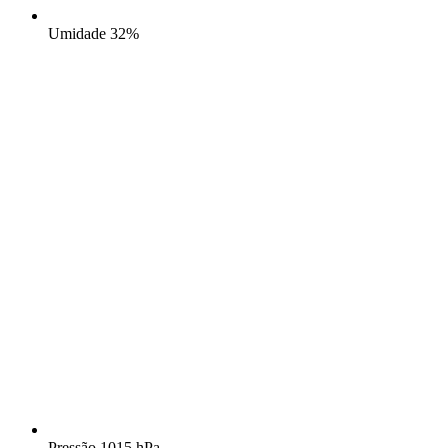
Umidade
32%
Pressão
1015 hPa