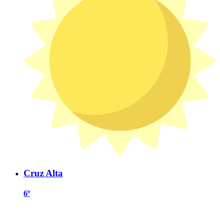
Cruz Alta
6º