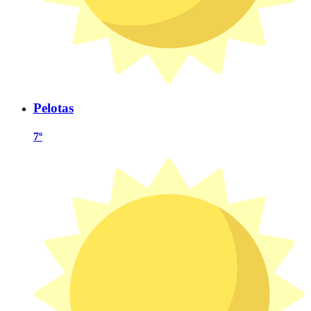
Pelotas
7º