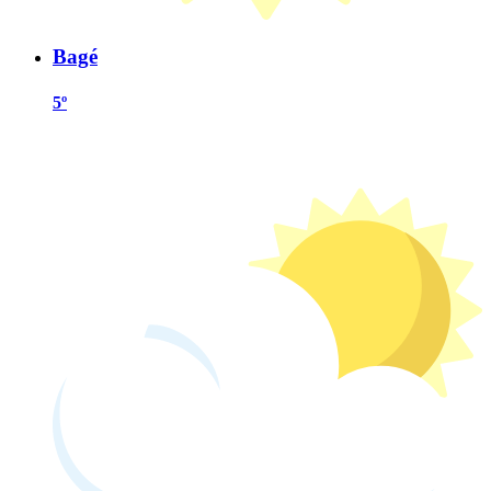
Bagé
5º