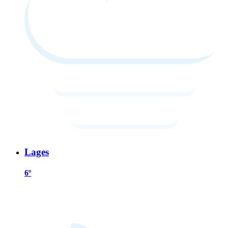
Lages
6º