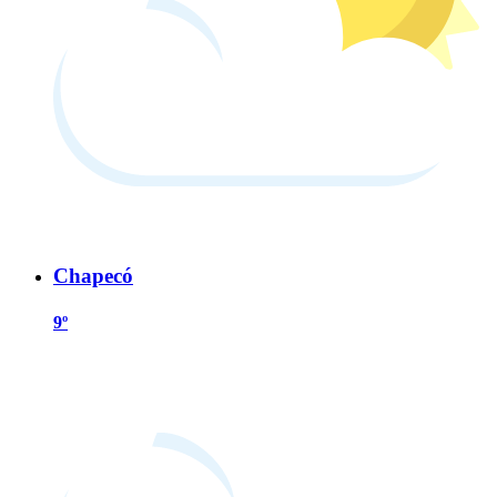
Chapecó
9º