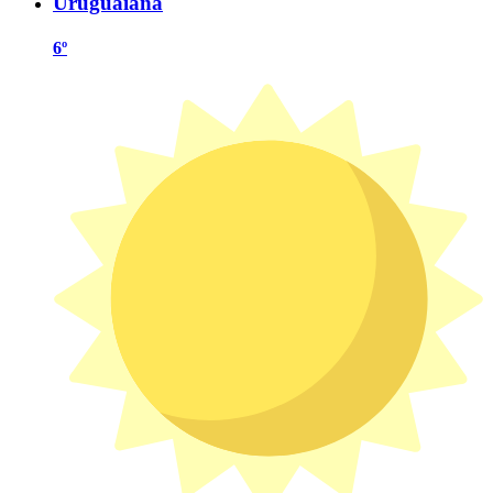
Uruguaiana
6º