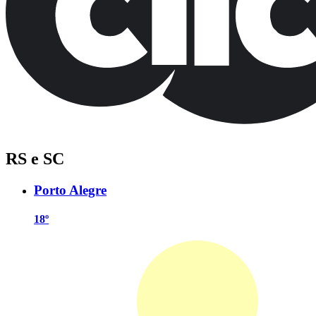
RS e SC
Porto Alegre
18º