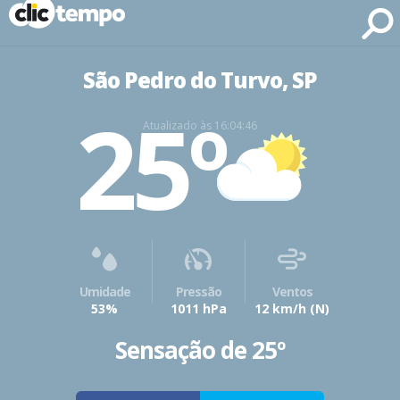
Fonte: CLIMATEMPO METEOROLOGIA
São Pedro do Turvo, SP
25º
Atualizado às 16:04:46
Umidade
Pressão
Ventos
53%
1011 hPa
12 km/h
(N)
Sensação de 25º