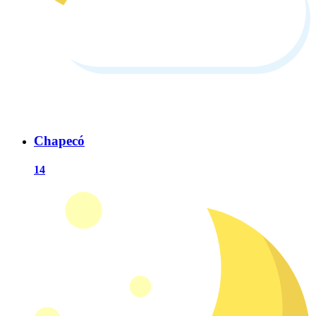
Chapecó
14