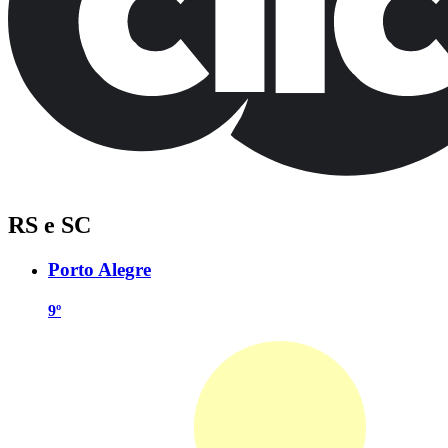
RS e SC
Porto Alegre
9º