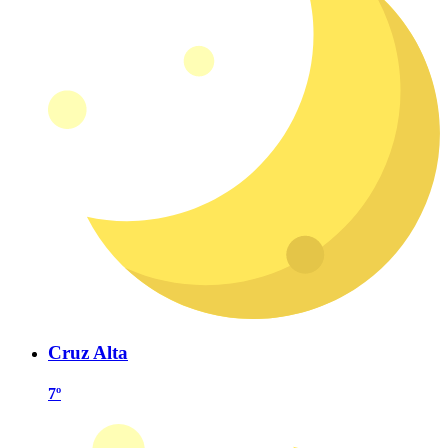
Cruz Alta
7º