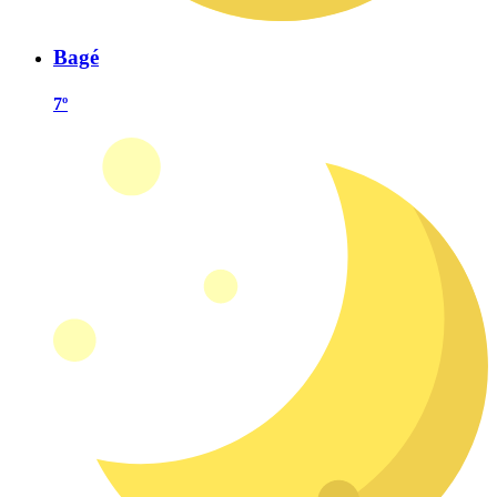
Bagé
7º