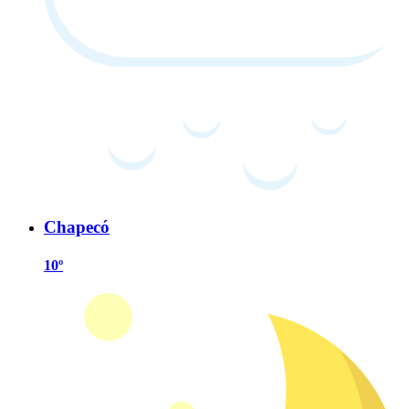
Chapecó
10º