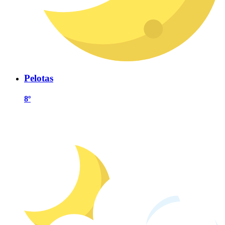
Pelotas
8º