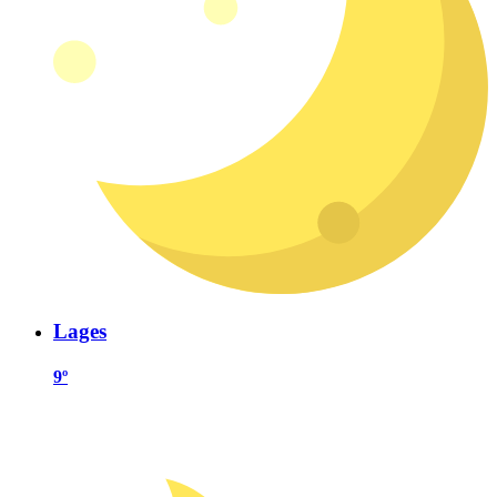
Lages
9º