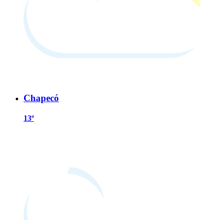
Chapecó
13º