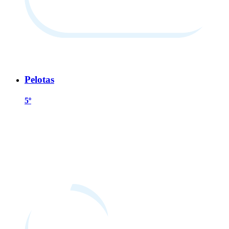
Pelotas
5º