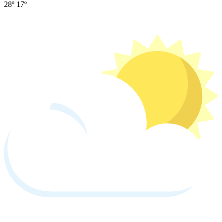
28º
17º