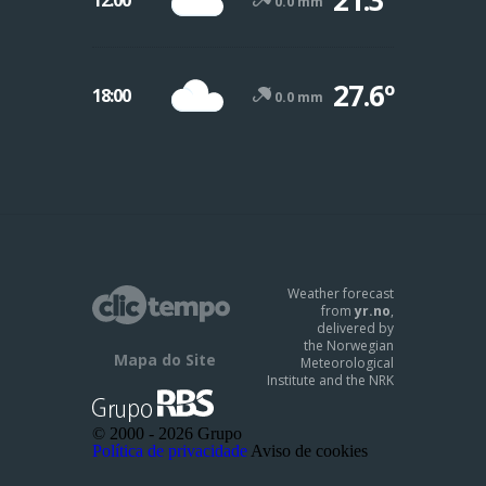
0.0 mm
27.6º
18:00
0.0 mm
Weather forecast
from
yr.no
,
delivered by
the Norwegian
Mapa do Site
Meteorological
Institute and the NRK
© 2000 -
2026 Grupo
Política de privacidade
Aviso de cookies