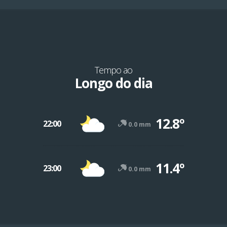
Tempo ao
Longo do dia
12.8º
22:00
0.0 mm
11.4º
23:00
0.0 mm
-12º
47º