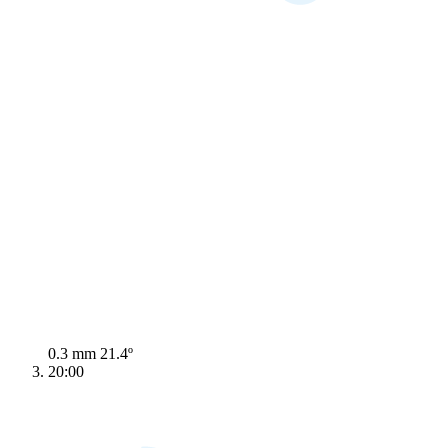
0.3 mm
21.4º
20:00