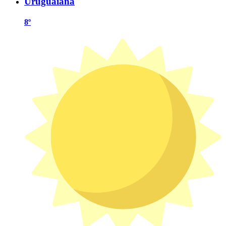
Uruguaiana
8º