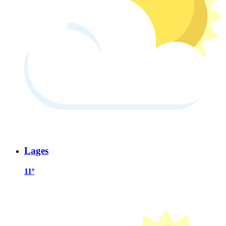
Lages
11º