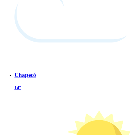
Chapecó
14º