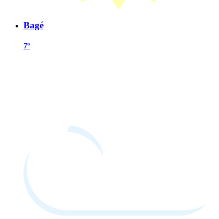
Bagé
7º