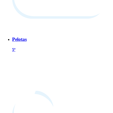
Pelotas
5º