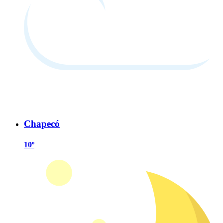
Chapecó
10º