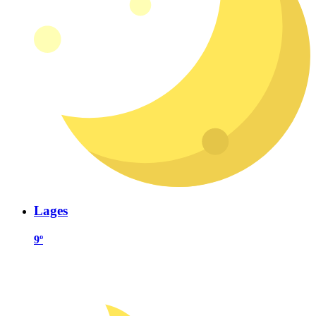
Lages
9º