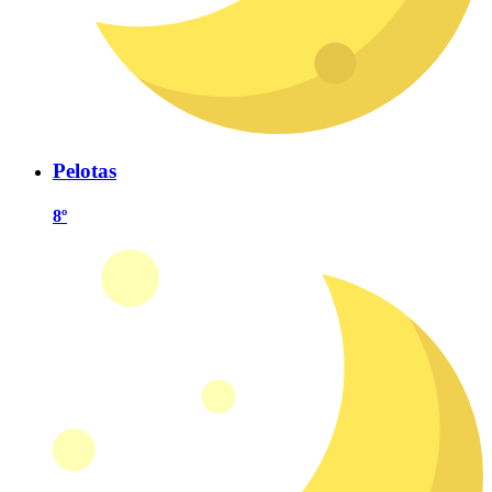
Pelotas
8º