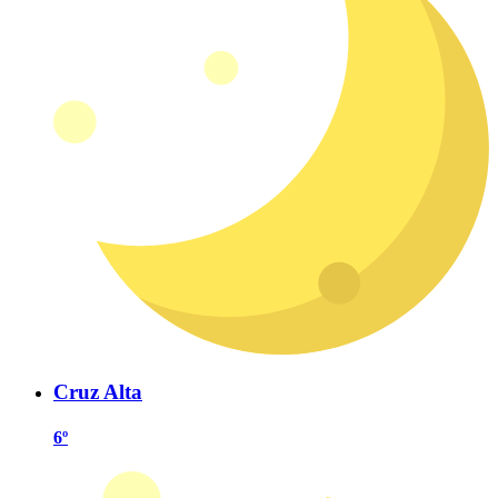
Cruz Alta
6º