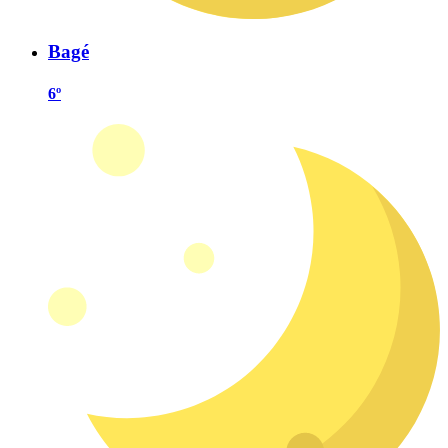
Bagé
6º