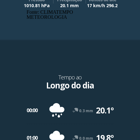
1010.81 hPa
20.1 mm
17 km/h 296.2
Fonte: CLIMATEMPO
METEOROLOGIA
Tempo ao
Longo do dia
20.1º
00:00
0.3 mm
19.8º
01:00
0.0 mm