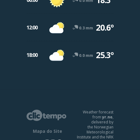
0.0 mm
20.6º
12:00
0.3 mm
25.3º
18:00
0.0 mm
Weather forecast
from
yr.no
,
delivered by
the Norwegian
Mapa do Site
Meteorological
Institute and the NRK