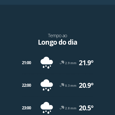
Tempo ao
Longo do dia
21.9º
21:00
2.9 mm
20.9º
22:00
0.3 mm
-12º
47º
20.5º
23:00
2.8 mm