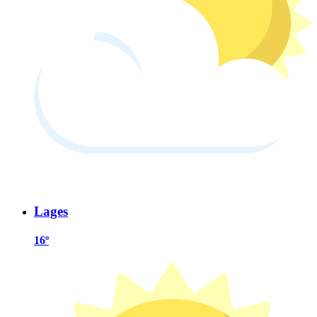
Lages
16º