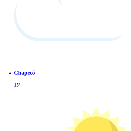
Chapecó
15º