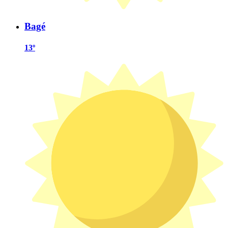
Bagé
13º