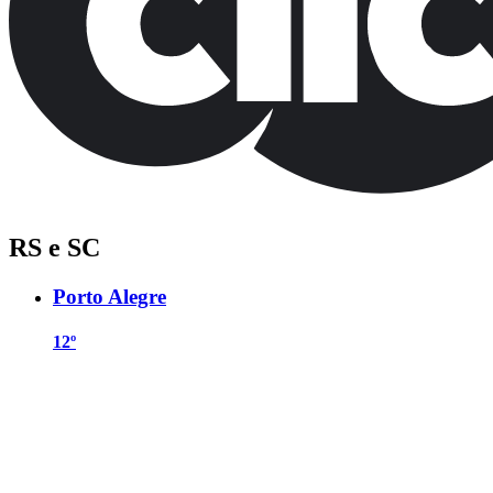
RS e SC
Porto Alegre
12º