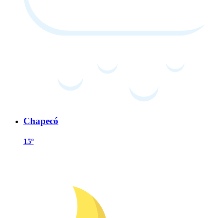
Chapecó
15º