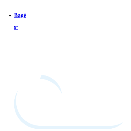
Bagé
9º