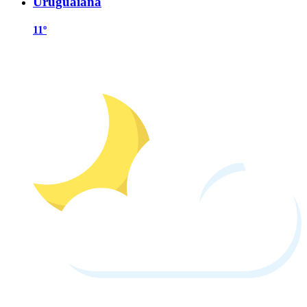
Uruguaiana
11º