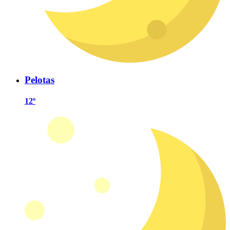
Pelotas
12º