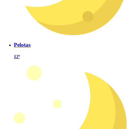
Pelotas
12º