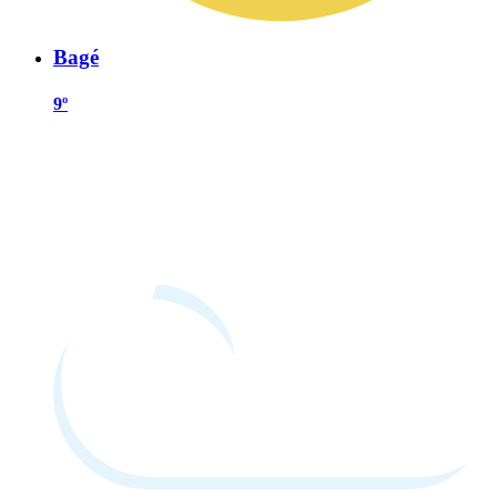
Bagé
9º