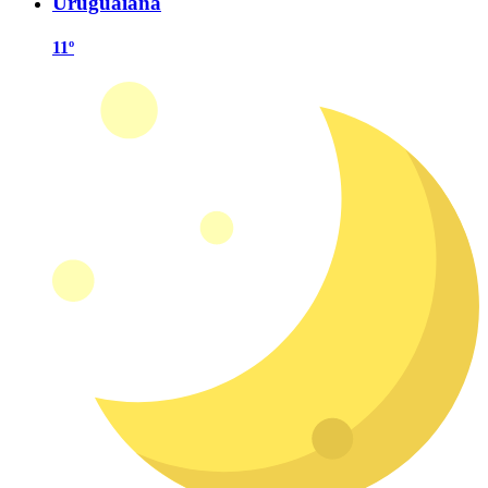
Uruguaiana
11º