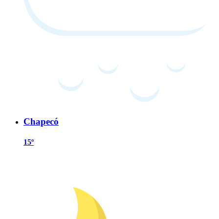
Chapecó
15º