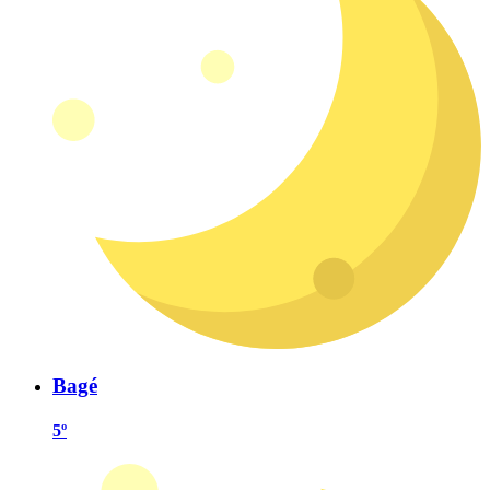
Bagé
5º