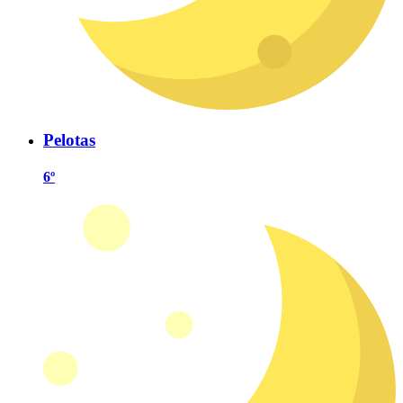
Pelotas
6º