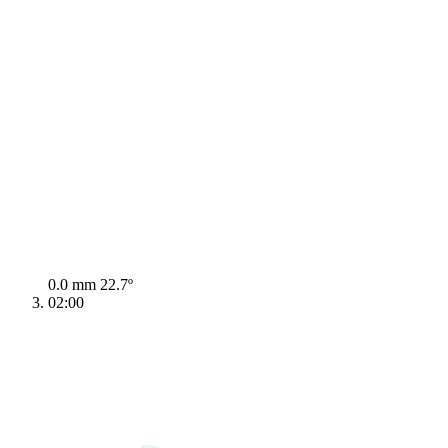
0.0 mm
22.7º
02:00