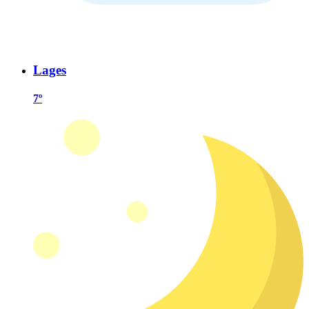
Lages
7º