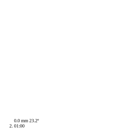
0.0 mm
23.2º
01:00