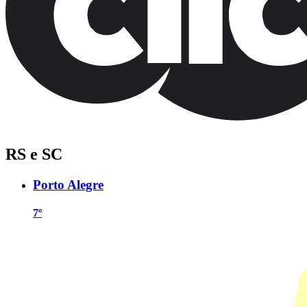
RS e SC
Porto Alegre
7º