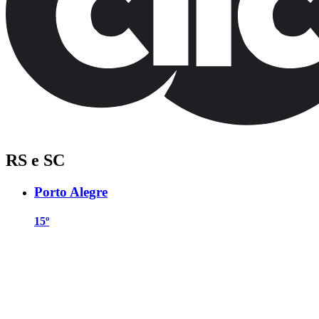
RS e SC
Porto Alegre
15º