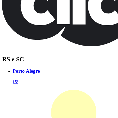
RS e SC
Porto Alegre
15º