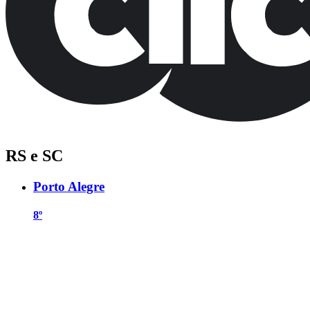
RS e SC
Porto Alegre
8º