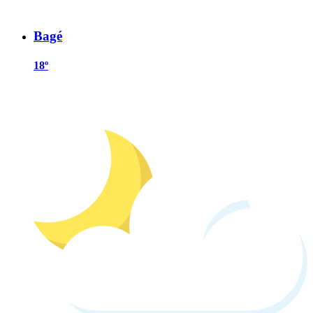
Bagé
18º