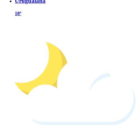
Uruguaiana
18º