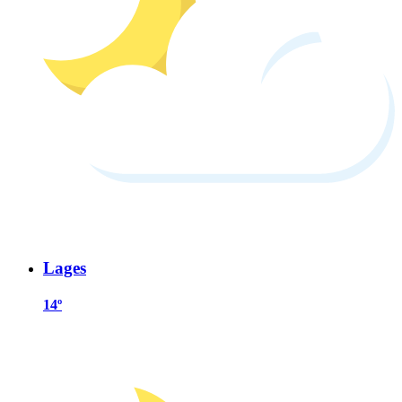
Lages
14º