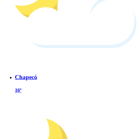
Chapecó
16º