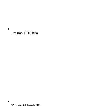
Pressão
1010 hPa
Ventos
16 km/h
(E)