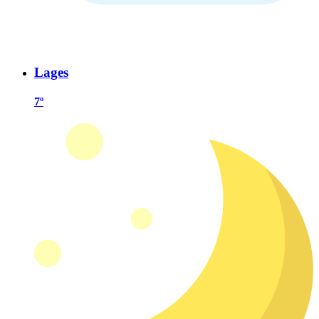
Lages
7º