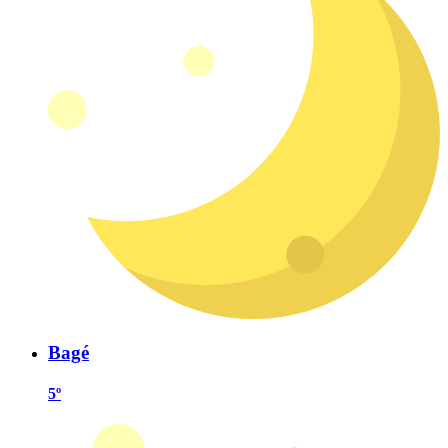
Bagé
5º