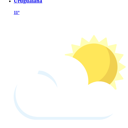
Uruguaiana
11º