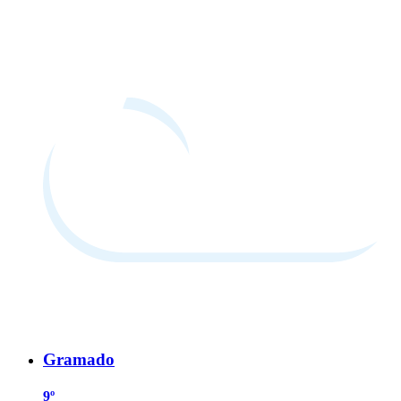
Gramado
9º