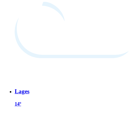
Lages
14º