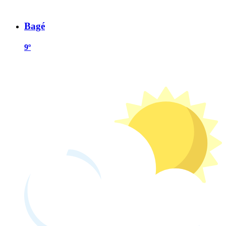
Bagé
9º