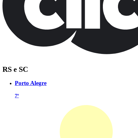
RS e SC
Porto Alegre
7º