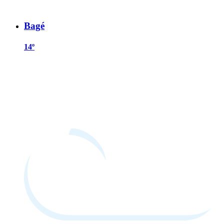
Bagé
14º