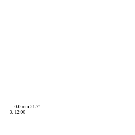
0.0 mm
21.7º
12:00