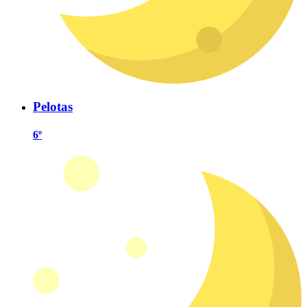
Pelotas
6º