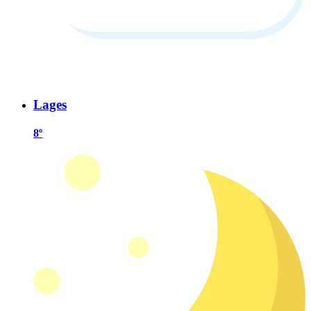
Lages
8º