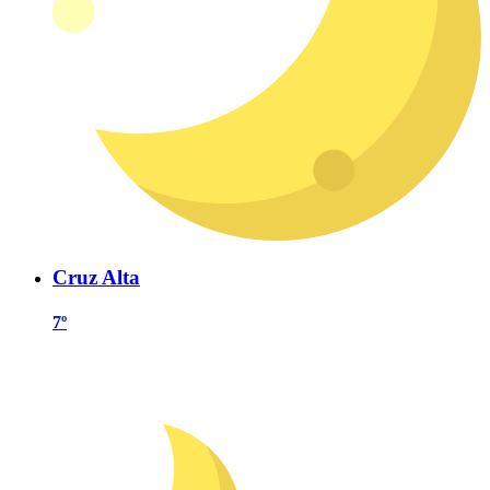
Cruz Alta
7º