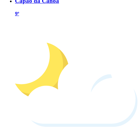
Capão da Canoa
9º