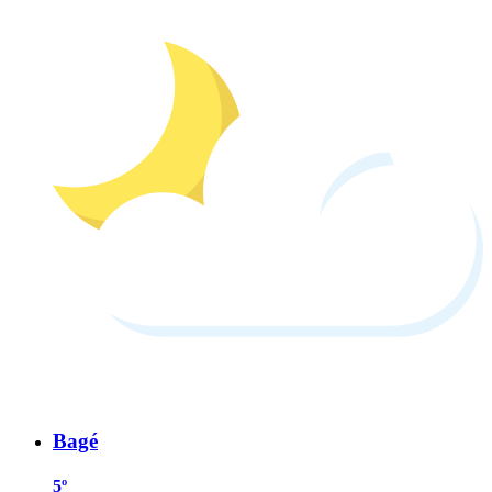
Bagé
5º