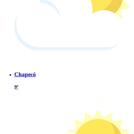
Chapecó
9º