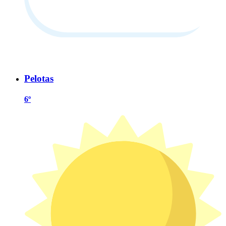
Pelotas
6º