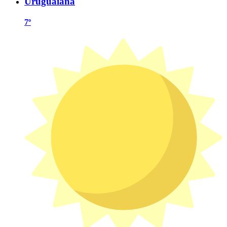
Uruguaiana
7º