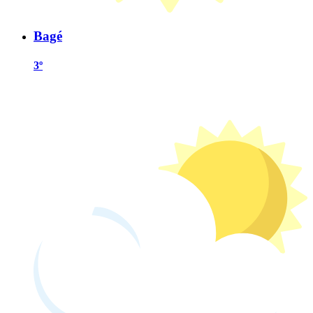
Bagé
3º