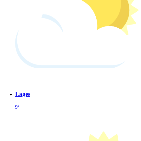
Lages
9º