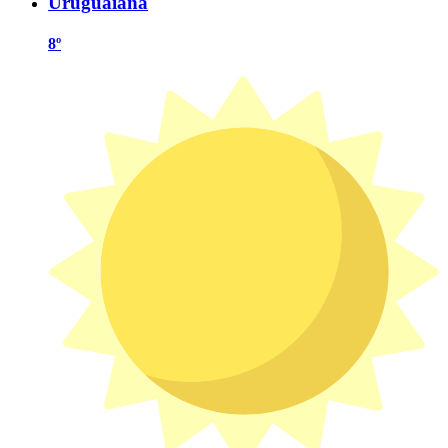
Uruguaiana
8º