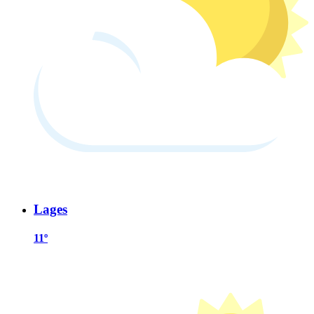
Lages
11º