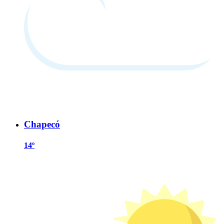
Chapecó
14º