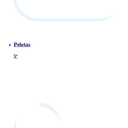
Pelotas
5º