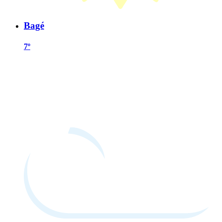
Bagé
7º