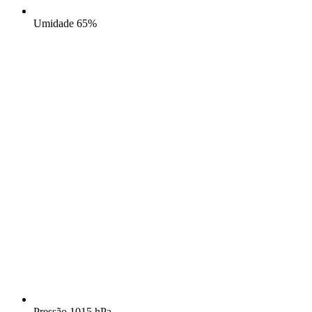
Umidade
65%
Pressão
1015 hPa