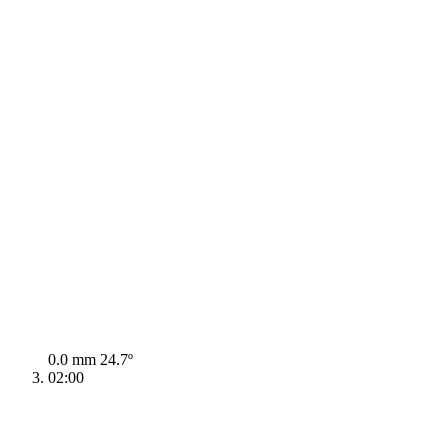
0.0 mm
24.7º
02:00