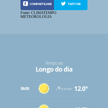
COMPARTILHAR
TWITTAR
Fonte: CLIMATEMPO
METEOROLOGIA
Tempo ao
Longo do dia
-12º
12.0º
47º
06:00
0.0 mm