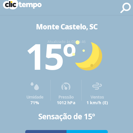
Fonte: CLIMATEMPO METEOROLOGIA
Monte Castelo, SC
15º
Atualizado às 03:46:46
Umidade
Pressão
Ventos
71%
1012 hPa
1 km/h
(E)
Sensação de 15º