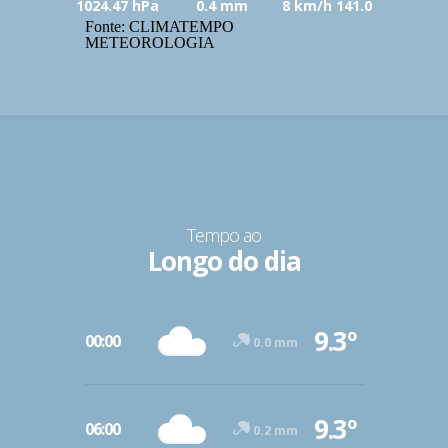
1024.47 hPa
0.4 mm
8 km/h 141.0
Fonte: CLIMATEMPO
METEOROLOGIA
Tempo ao
Longo do dia
9.3º
00:00
0.0 mm
9.3º
06:00
0.2 mm