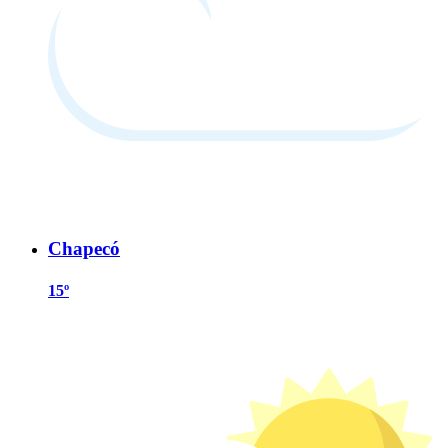
Chapecó
15º