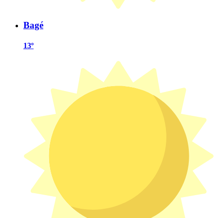
Bagé
13º