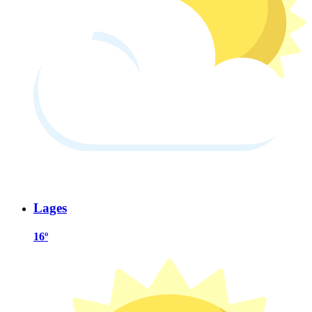
Lages
16º